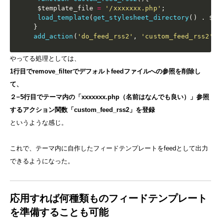
$template_file
=
'/xxxxxxx.php'
;
load_template
(
get_stylesheet_directory
(
)
.
$t
}
add_action
(
'do_feed_rss2'
,
'custom_feed_rss2'
,
やってる処理としては、
1行目でremove_filterでデフォルトfeedファイルへの参照を削除し
て、
２−5行目でテーマ内の「xxxxxxx.php（名前はなんでも良い）」参照
するアクション関数「custom_feed_rss2」を登録
というような感じ。
これで、テーマ内に自作したフィードテンプレートをfeedとして出力
できるようになった。
応用すれば何種類ものフィードテンプレート
を準備することも可能