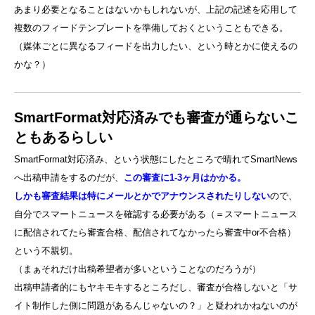
あまり必要となることはないかもしれないが、上記の記述を応用して
複数のフィードテンプレートを準備しておくということもできる。
（媒体ごとに異なるフィードを出力したい、という時とかに使えるの
かな？）
SmartFormat対応済みでも審査が通らないこ
ともあるらしい
SmartFormat対応済み、という状態にしたところで晴れてSmartNews
へ出稿申請をするのだが、
この審査に1-3ヶ月はかかる。
しかも審査結果は特にメールとかでアナウンスされたりしない
ので、
自分でスマートニュースを確認する必要がある（＝スマートニュース
に配信されてたら審査合格、配信されてなかったら審査中or不合格）
という不親切。
（まぁそれだけ出稿希望者が多いということなのだろうが）
出稿申請者的にもヤキモキするところだし、審査が合格しないと「サ
イト制作した側に問題があるんじゃないの？」と疑われかねないのが