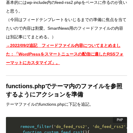
基本的にはwp-include内のfeed-rss2.phpをベースに作るのが良い
と思う。
（今回はフィードテンプレートをいじるまでの準備に焦点を当て
たいので内容は割愛。SmartNews用のフィードファイルの内容
は別記事にてまとめる。）
→2022/09/2追記 フィードファイル内容についてまとめまし
た：「WordPressをスマートニュースの配信に適したRSSフォ
ーマットにカスタマイズ」。
functions.phpでテーマ内のファイルを参照
するようにアクションを準備
テーマファイルのfunctions.phpに下記を追記。
remove_filter
(
'do_feed_rss2'
,
'do_feed_rss2'
,
function
custom_feed_rss2
(
)
{